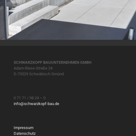
Projekt 1611
SCHWARZKOPF BAUUNTERNEHMEN GMBH
Adam-Riese-Straße 24
D-73529 Schwäbisch Gmünd
0 71 71 / 98 24 – 0
info@schwarzkopf-bau.de
Impressum
Datenschutz