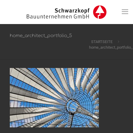
home_architect_portfolio_5
STARTSEITE
home_architect_portfolio