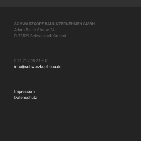
SCHWARZKOPF BAUUNTERNEHMEN GMBH
Adam-Riese-Straße 24
D-73529 Schwäbisch Gmünd
0 71 71 / 98 24 – 0
info@schwarzkopf-bau.de
Impressum
Datenschutz