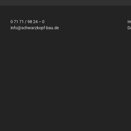
0 71 71 / 98 24 – 0
I
info@schwarzkopf-bau.de
D