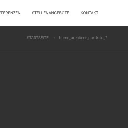
EFERENZEN
STELLENANGEBOTE
KONTAKT
STARTSEITE
home_architect_portfolio_2