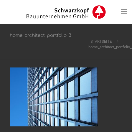
home_architect_portfolio_3
STARTSEITE
home_architect_portfolio