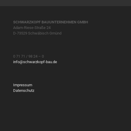
SCHWARZKOPF BAUUNTERNEHMEN GMBH
Adam-Riese-Straße 24
D-73529 Schwäbisch Gmünd
0 71 71 / 98 24 – 0
info@schwarzkopf-bau.de
Impressum
Datenschutz