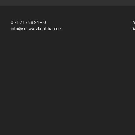
0 71 71 / 98 24 – 0
I
info@schwarzkopf-bau.de
D